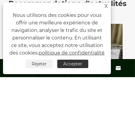
Recommandations d'actualités
X
Nous utilisons des cookies pour vous
offrir une meilleure expérience de
navigation, analyser le trafic du site et
personnaliser le contenu. En utilisant
ce site, vous acceptez notre utilisation
des cookies.
politique de confidentialité
Rejeter
Accepter






Expédition de support photovoltaïque
au sol de 12 MW terminée
Voir plus >>