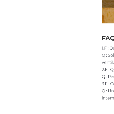
FA
1.F : 
Q : So
ventil
2.F : 
Q : Pe
3.F : 
Q : U
intemp