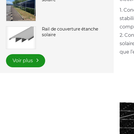
1. Con
stabil
compt
Rail de couverture étanche
solaire
2. Con
solair
que l
Voir plus