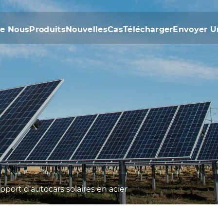
De Nous
Produits
Nouvelles
Cas
Télécharger
Envoyer 
pport d'autocars solaires en acier