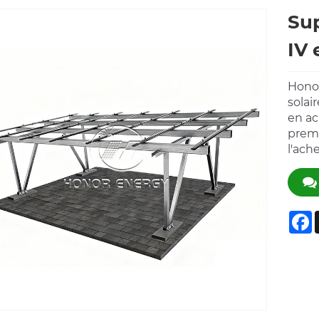
Sup
IV 
Honor
solai
en ac
premi
l'ach
F